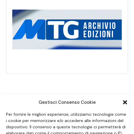
Gestisci Consenso Cookie
SEGUICI SUI SOCIAL
Per fornire le migliori esperienze, utilizziamo tecnologie come
i cookie per memorizzare e/o accedere alle informazioni del
dispositivo. Il consenso a queste tecnologie ci permetterà di
elaborare dati come il comportamento di navigazione o ID