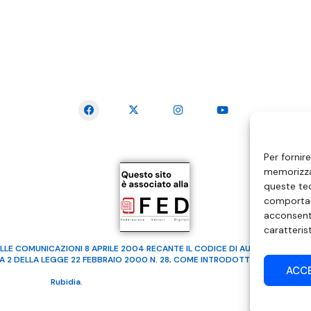
SEGUICI SUI SOCIAL
Per fornir
memorizzar
queste tec
comportam
acconsenti
caratteris
LLE COMUNICAZIONI 8 APRILE 2004 RECANTE IL CODICE DI AUTOREGOLAMENTA
MA 2 DELLA LEGGE 22 FEBBRAIO 2000 N. 28, COME INTRODOTTO DALLA LEGGE
ACC
ealizzato da
Rubidia.
Tutti i diritti riservati | RVM Srl – SS 115 Km 339,500 