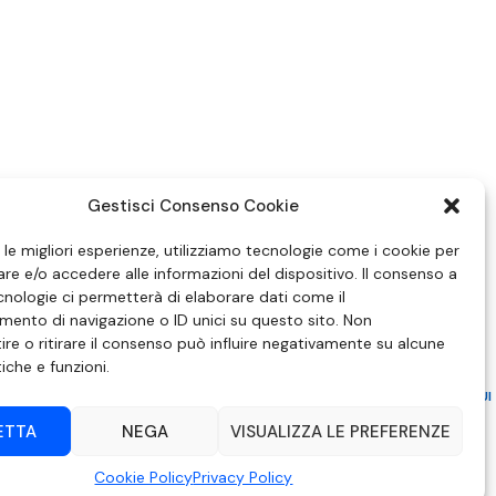
Gestisci Consenso Cookie
e le migliori esperienze, utilizziamo tecnologie come i cookie per
e e/o accedere alle informazioni del dispositivo. Il consenso a
nologie ci permetterà di elaborare dati come il
ento di navigazione o ID unici su questo sito. Non
re o ritirare il consenso può influire negativamente su alcune
tiche e funzioni.
ZIONE IN MATERIA DI ATTUAZIONE DEL PRINCIPIO DEL PLURALISMO, DI CUI
 6 NOVEMBRE 2003, N. 313
ETTA
NEGA
VISUALIZZA LE PREFERENZE
– Modica (RG) | P.Iva 00857190888.
Cookie Policy
Privacy Policy