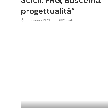
Scicli: PRG, Buscema: “
progettualità”
8 Gennaio 2020
362
visite