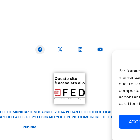
SEGUICI SUI SOCIAL
Per fornir
memorizzar
queste tec
comportam
acconsenti
caratteris
LLE COMUNICAZIONI 8 APRILE 2004 RECANTE IL CODICE DI AUTOREGOLAMENTA
MA 2 DELLA LEGGE 22 FEBBRAIO 2000 N. 28, COME INTRODOTTO DALLA LEGGE
ACC
ealizzato da
Rubidia.
Tutti i diritti riservati | RVM Srl – SS 115 Km 339,500 