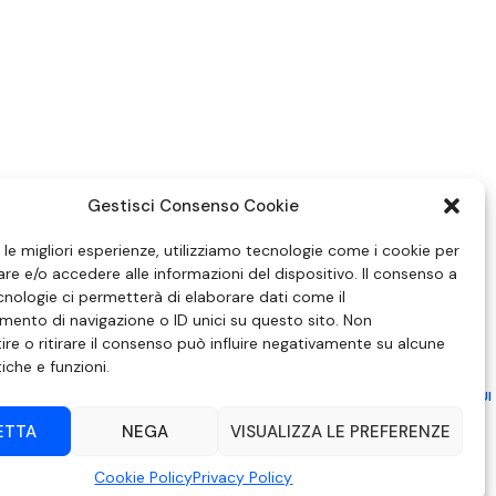
Gestisci Consenso Cookie
e le migliori esperienze, utilizziamo tecnologie come i cookie per
e e/o accedere alle informazioni del dispositivo. Il consenso a
nologie ci permetterà di elaborare dati come il
ento di navigazione o ID unici su questo sito. Non
re o ritirare il consenso può influire negativamente su alcune
tiche e funzioni.
ZIONE IN MATERIA DI ATTUAZIONE DEL PRINCIPIO DEL PLURALISMO, DI CUI
 6 NOVEMBRE 2003, N. 313
ETTA
NEGA
VISUALIZZA LE PREFERENZE
– Modica (RG) | P.Iva 00857190888.
Cookie Policy
Privacy Policy