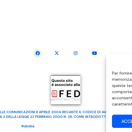
SEGUICI SUI SOCIAL
Per fornir
memorizzar
queste tec
comportam
acconsenti
caratteris
LLE COMUNICAZIONI 8 APRILE 2004 RECANTE IL CODICE DI AUTOREGOLAMENTA
MA 2 DELLA LEGGE 22 FEBBRAIO 2000 N. 28, COME INTRODOTTO DALLA LEGGE
ACC
ealizzato da
Rubidia.
Tutti i diritti riservati | RVM Srl – SS 115 Km 339,500 