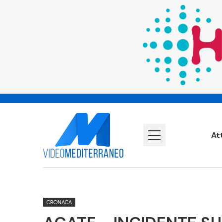
At
CRONACA