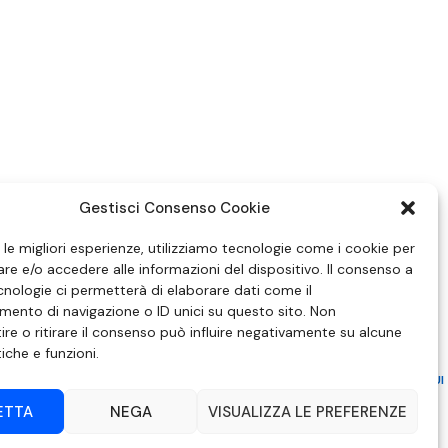
Gestisci Consenso Cookie
e le migliori esperienze, utilizziamo tecnologie come i cookie per
e e/o accedere alle informazioni del dispositivo. Il consenso a
nologie ci permetterà di elaborare dati come il
ento di navigazione o ID unici su questo sito. Non
re o ritirare il consenso può influire negativamente su alcune
tiche e funzioni.
ZIONE IN MATERIA DI ATTUAZIONE DEL PRINCIPIO DEL PLURALISMO, DI CUI
 6 NOVEMBRE 2003, N. 313
ETTA
NEGA
VISUALIZZA LE PREFERENZE
– Modica (RG) | P.Iva 00857190888.