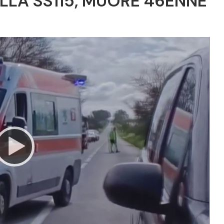
LLA SS115, MUORE 46ENNE
Video
Player