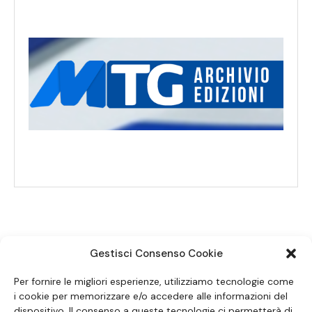
Gestisci Consenso Cookie
SEGUICI SUI SOCIAL
Per fornire le migliori esperienze, utilizziamo tecnologie come
i cookie per memorizzare e/o accedere alle informazioni del
dispositivo. Il consenso a queste tecnologie ci permetterà di