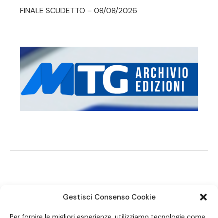
FINALE SCUDETTO – 08/08/2026
Gestisci Consenso Cookie
SEGUICI SUI SOCIAL
Per fornire le migliori esperienze, utilizziamo tecnologie come