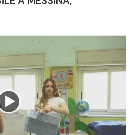
ILE A MESSINA,
Video
Player