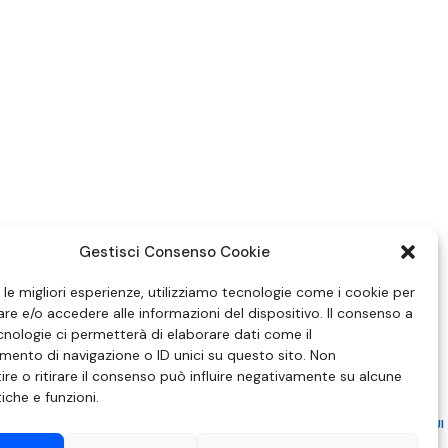
Gestisci Consenso Cookie
e le migliori esperienze, utilizziamo tecnologie come i cookie per
e e/o accedere alle informazioni del dispositivo. Il consenso a
nologie ci permetterà di elaborare dati come il
ento di navigazione o ID unici su questo sito. Non
re o ritirare il consenso può influire negativamente su alcune
tiche e funzioni.
ZIONE IN MATERIA DI ATTUAZIONE DEL PRINCIPIO DEL PLURALISMO, DI CUI
 6 NOVEMBRE 2003, N. 313