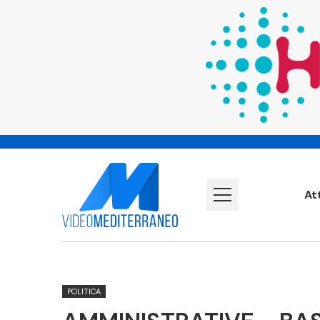
At
POLITICA