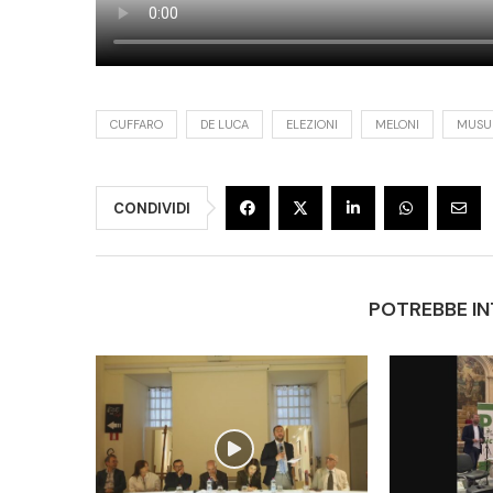
CUFFARO
DE LUCA
ELEZIONI
MELONI
MUSU
CONDIVIDI
POTREBBE IN