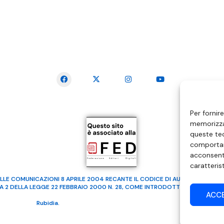
SEGUICI SUI SOCIAL
Per fornir
memorizzar
queste tec
comportam
acconsenti
caratteris
LLE COMUNICAZIONI 8 APRILE 2004 RECANTE IL CODICE DI AUTOREGOLAMENTA
MA 2 DELLA LEGGE 22 FEBBRAIO 2000 N. 28, COME INTRODOTTO DALLA LEGGE
ACC
ealizzato da
Rubidia.
Tutti i diritti riservati | RVM Srl – SS 115 Km 339,500 