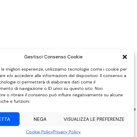
Gestisci Consenso Cookie
e le migliori esperienze, utilizziamo tecnologie come i cookie per
e e/o accedere alle informazioni del dispositivo. Il consenso a
nologie ci permetterà di elaborare dati come il
ento di navigazione o ID unici su questo sito. Non
re o ritirare il consenso può influire negativamente su alcune
tiche e funzioni.
ZIONE IN MATERIA DI ATTUAZIONE DEL PRINCIPIO DEL PLURALISMO, DI CUI
 6 NOVEMBRE 2003, N. 313
ETTA
NEGA
VISUALIZZA LE PREFERENZE
– Modica (RG) | P.Iva 00857190888.
Cookie Policy
Privacy Policy