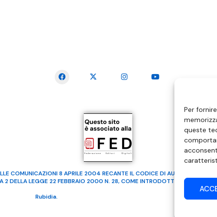
SEGUICI SUI SOCIAL
Per fornir
memorizzar
queste tec
comportam
acconsenti
caratteris
LLE COMUNICAZIONI 8 APRILE 2004 RECANTE IL CODICE DI AUTOREGOLAMENTA
MA 2 DELLA LEGGE 22 FEBBRAIO 2000 N. 28, COME INTRODOTTO DALLA LEGGE
ACC
ealizzato da
Rubidia.
Tutti i diritti riservati | RVM Srl – SS 115 Km 339,500 