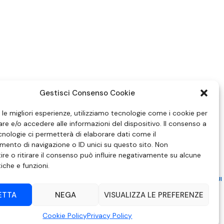
Gestisci Consenso Cookie
e le migliori esperienze, utilizziamo tecnologie come i cookie per
e e/o accedere alle informazioni del dispositivo. Il consenso a
nologie ci permetterà di elaborare dati come il
ento di navigazione o ID unici su questo sito. Non
re o ritirare il consenso può influire negativamente su alcune
tiche e funzioni.
ZIONE IN MATERIA DI ATTUAZIONE DEL PRINCIPIO DEL PLURALISMO, DI CUI
 6 NOVEMBRE 2003, N. 313
ETTA
NEGA
VISUALIZZA LE PREFERENZE
– Modica (RG) | P.Iva 00857190888.
Cookie Policy
Privacy Policy