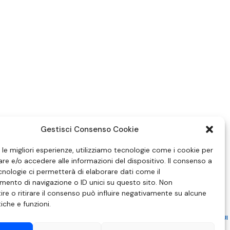
Gestisci Consenso Cookie
e le migliori esperienze, utilizziamo tecnologie come i cookie per
e e/o accedere alle informazioni del dispositivo. Il consenso a
nologie ci permetterà di elaborare dati come il
ento di navigazione o ID unici su questo sito. Non
re o ritirare il consenso può influire negativamente su alcune
tiche e funzioni.
ZIONE IN MATERIA DI ATTUAZIONE DEL PRINCIPIO DEL PLURALISMO, DI CUI
 6 NOVEMBRE 2003, N. 313