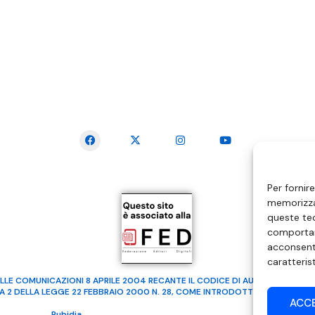
SEGUICI SUI SOCIAL
Per fornir
memorizzar
queste tec
comportam
acconsenti
caratteris
LLE COMUNICAZIONI 8 APRILE 2004 RECANTE IL CODICE DI AUTOREGOLAMENTA
MA 2 DELLA LEGGE 22 FEBBRAIO 2000 N. 28, COME INTRODOTTO DALLA LEGGE
ACC
ealizzato da
Rubidia.
Tutti i diritti riservati | RVM Srl – SS 115 Km 339,500 