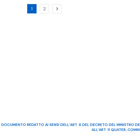
1
2
DOCUMENTO REDATTO AI SENSI DELL’ART. 6 DEL DECRETO DEL MINISTRO DE
ALL’ART. 11 QUATER, COM
©2022 Video Mediterraneo – R