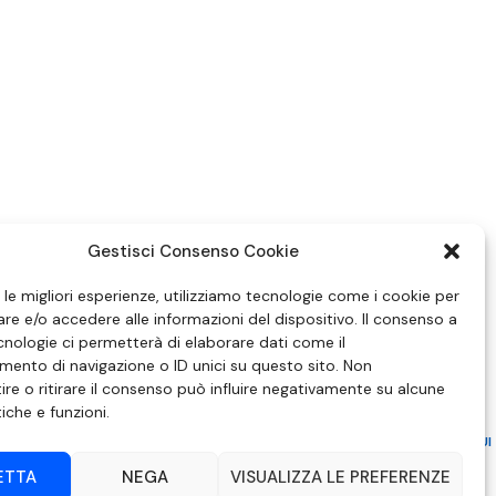
Gestisci Consenso Cookie
e le migliori esperienze, utilizziamo tecnologie come i cookie per
e e/o accedere alle informazioni del dispositivo. Il consenso a
nologie ci permetterà di elaborare dati come il
ento di navigazione o ID unici su questo sito. Non
re o ritirare il consenso può influire negativamente su alcune
tiche e funzioni.
ZIONE IN MATERIA DI ATTUAZIONE DEL PRINCIPIO DEL PLURALISMO, DI CUI
 6 NOVEMBRE 2003, N. 313
ETTA
NEGA
VISUALIZZA LE PREFERENZE
– Modica (RG) | P.Iva 00857190888.