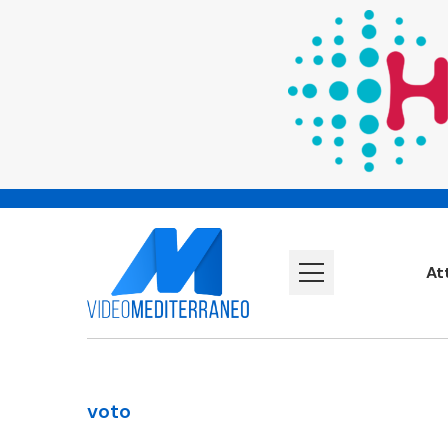
At
voto