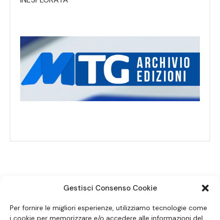
Gestisci Consenso Cookie
SEGUICI SUI SOCIAL
Per fornire le migliori esperienze, utilizziamo tecnologie come
i cookie per memorizzare e/o accedere alle informazioni del