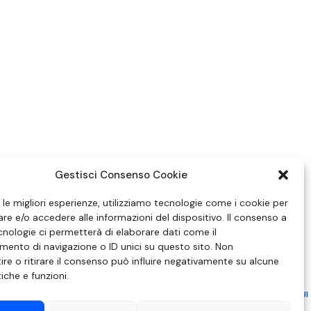
Gestisci Consenso Cookie
e le migliori esperienze, utilizziamo tecnologie come i cookie per
e e/o accedere alle informazioni del dispositivo. Il consenso a
nologie ci permetterà di elaborare dati come il
ento di navigazione o ID unici su questo sito. Non
re o ritirare il consenso può influire negativamente su alcune
tiche e funzioni.
ZIONE IN MATERIA DI ATTUAZIONE DEL PRINCIPIO DEL PLURALISMO, DI CUI
 6 NOVEMBRE 2003, N. 313