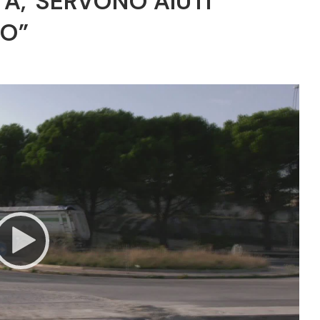
ITA,”SERVONO AIUTI
TO”
Video
Player