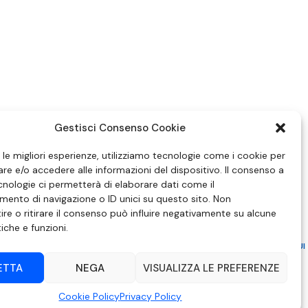
Gestisci Consenso Cookie
e le migliori esperienze, utilizziamo tecnologie come i cookie per
e e/o accedere alle informazioni del dispositivo. Il consenso a
nologie ci permetterà di elaborare dati come il
ento di navigazione o ID unici su questo sito. Non
re o ritirare il consenso può influire negativamente su alcune
tiche e funzioni.
ZIONE IN MATERIA DI ATTUAZIONE DEL PRINCIPIO DEL PLURALISMO, DI CUI
 6 NOVEMBRE 2003, N. 313
ETTA
NEGA
VISUALIZZA LE PREFERENZE
– Modica (RG) | P.Iva 00857190888.
Cookie Policy
Privacy Policy