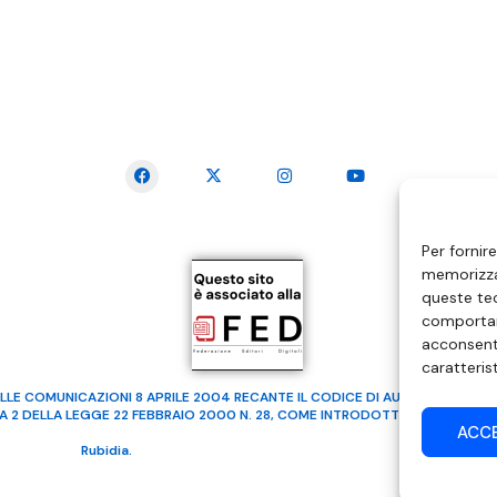
SEGUICI SUI SOCIAL
Per fornir
memorizzar
queste tec
comportam
acconsenti
caratteris
LLE COMUNICAZIONI 8 APRILE 2004 RECANTE IL CODICE DI AUTOREGOLAMENTA
MA 2 DELLA LEGGE 22 FEBBRAIO 2000 N. 28, COME INTRODOTTO DALLA LEGGE
ACC
ealizzato da
Rubidia.
Tutti i diritti riservati | RVM Srl – SS 115 Km 339,500 