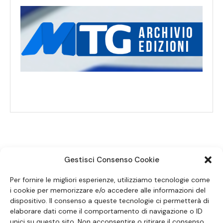
Gestisci Consenso Cookie
SEGUICI SUI SOCIAL
Per fornire le migliori esperienze, utilizziamo tecnologie come
i cookie per memorizzare e/o accedere alle informazioni del
dispositivo. Il consenso a queste tecnologie ci permetterà di
elaborare dati come il comportamento di navigazione o ID
unici su questo sito. Non acconsentire o ritirare il consenso