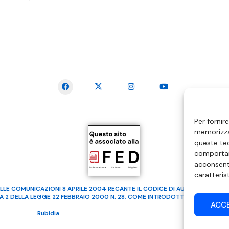
SEGUICI SUI SOCIAL
Per fornir
memorizzar
queste tec
comportam
acconsenti
caratteris
LLE COMUNICAZIONI 8 APRILE 2004 RECANTE IL CODICE DI AUTOREGOLAMENTA
MA 2 DELLA LEGGE 22 FEBBRAIO 2000 N. 28, COME INTRODOTTO DALLA LEGGE
ACC
ealizzato da
Rubidia.
Tutti i diritti riservati | RVM Srl – SS 115 Km 339,500 