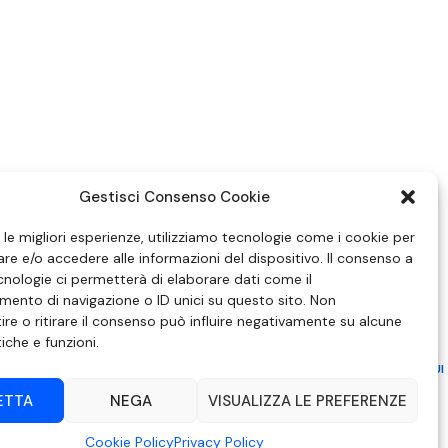
Gestisci Consenso Cookie
e le migliori esperienze, utilizziamo tecnologie come i cookie per
e e/o accedere alle informazioni del dispositivo. Il consenso a
nologie ci permetterà di elaborare dati come il
ento di navigazione o ID unici su questo sito. Non
re o ritirare il consenso può influire negativamente su alcune
tiche e funzioni.
ZIONE IN MATERIA DI ATTUAZIONE DEL PRINCIPIO DEL PLURALISMO, DI CUI
 6 NOVEMBRE 2003, N. 313
ETTA
NEGA
VISUALIZZA LE PREFERENZE
– Modica (RG) | P.Iva 00857190888.
Cookie Policy
Privacy Policy