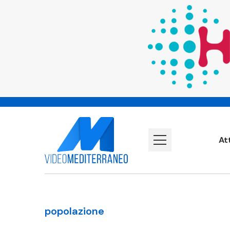
At
popolazione