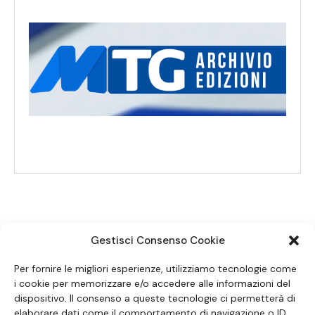
Gestisci Consenso Cookie
SEGUICI SUI SOCIAL
Per fornire le migliori esperienze, utilizziamo tecnologie come
i cookie per memorizzare e/o accedere alle informazioni del
dispositivo. Il consenso a queste tecnologie ci permetterà di
elaborare dati come il comportamento di navigazione o ID