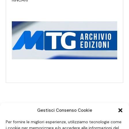
Gestisci Consenso Cookie
SEGUICI SUI SOCIAL
Per fornire le migliori esperienze, utilizziamo tecnologie come
i cookie per memorizzare e/o accedere alle informazioni del