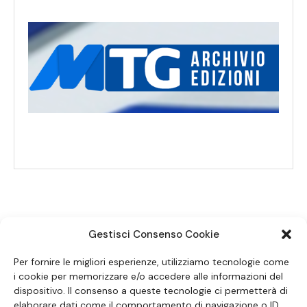
Gestisci Consenso Cookie
SEGUICI SUI SOCIAL
Per fornire le migliori esperienze, utilizziamo tecnologie come
i cookie per memorizzare e/o accedere alle informazioni del
dispositivo. Il consenso a queste tecnologie ci permetterà di
elaborare dati come il comportamento di navigazione o ID