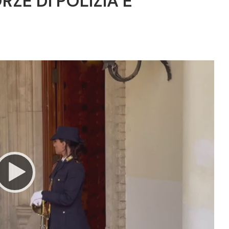
ZE DI POLIZIA E
”
Video
Player