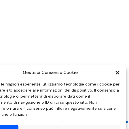
Gestisci Consenso Cookie
e le migliori esperienze, utilizziamo tecnologie come i cookie per
e e/o accedere alle informazioni del dispositivo. Il consenso a
nologie ci permetterà di elaborare dati come il
ento di navigazione o ID unici su questo sito. Non
re o ritirare il consenso può influire negativamente su alcune
tiche e funzioni.
ZIONE IN MATERIA DI ATTUAZIONE DEL PRINCIPIO DEL PLURALISMO, DI CUI
 6 NOVEMBRE 2003, N. 313