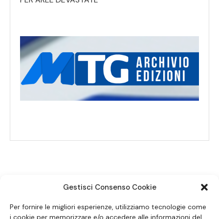
Gestisci Consenso Cookie
SEGUICI SUI SOCIAL
Per fornire le migliori esperienze, utilizziamo tecnologie come
i cookie per memorizzare e/o accedere alle informazioni del