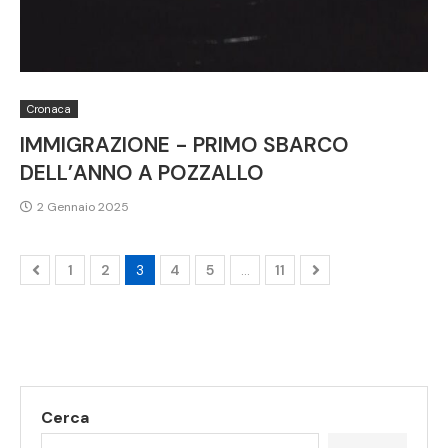
Cronaca
IMMIGRAZIONE - PRIMO SBARCO
DELL’ANNO A POZZALLO
2 Gennaio 2025
1
2
3
4
5
…
11
Cerca