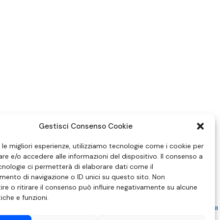
Gestisci Consenso Cookie
e le migliori esperienze, utilizziamo tecnologie come i cookie per
e e/o accedere alle informazioni del dispositivo. Il consenso a
nologie ci permetterà di elaborare dati come il
ento di navigazione o ID unici su questo sito. Non
re o ritirare il consenso può influire negativamente su alcune
tiche e funzioni.
ZIONE IN MATERIA DI ATTUAZIONE DEL PRINCIPIO DEL PLURALISMO, DI CUI
 6 NOVEMBRE 2003, N. 313