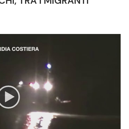
HI, TRA I MIGRANTI
Video
Player