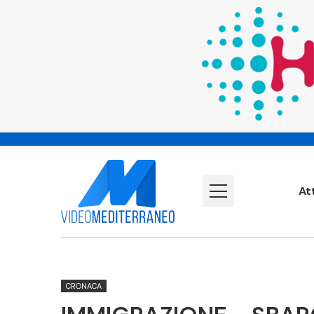
At
CRONACA